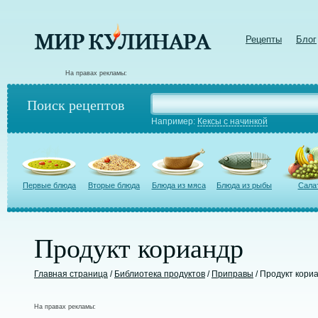
Рецепты
Блог
На правах рекламы:
Поиск рецептов
Например:
Кексы с начинкой
Первые блюда
Вторые блюда
Блюда из мяса
Блюда из рыбы
Сала
Продукт кориандр
Главная страница
/
Библиотека продуктов
/
Приправы
/ Продукт кори
На правах рекламы: