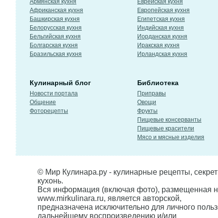
Армянская кухня
Еврейская кухня
Африканская кухня
Европейская кухня
Башкирская кухня
Египетская кухня
Белорусская кухня
Индийская кухня
Бельгийская кухня
Иорданская кухня
Болгарская кухня
Иракская кухня
Бразильская кухня
Ирландская кухня
Кулинарный блог
Библиотека
Новости портала
Приправы
Общение
Овощи
Фоторецепты
Фрукты
Пищевые консерванты
Пищевые красители
Мясо и мясные изделия
© Мир Кулинара.ру - кулинарные рецепты, секре
кухонь.
Вся информация (включая фото), размещенная н
www.mirkulinara.ru, является авторской,
предназначена исключительно для личного польз
дальнейшему воспроизведению и/или