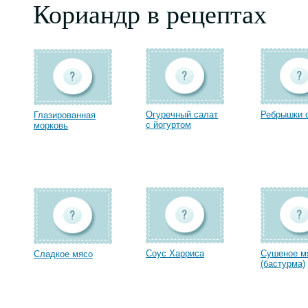
Кориандр в рецептах
Огуречный салат
Ребрышки 
Глазированная
с йогуртом
морковь
Соус Харриса
Сушеное м
Сладкое мясо
(бастурма)