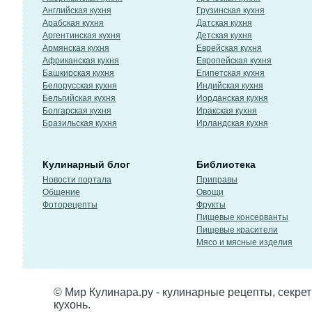
Английская кухня
Грузинская кухня
Арабская кухня
Датская кухня
Аргентинская кухня
Детская кухня
Армянская кухня
Еврейская кухня
Африканская кухня
Европейская кухня
Башкирская кухня
Египетская кухня
Белорусская кухня
Индийская кухня
Бельгийская кухня
Иорданская кухня
Болгарская кухня
Иракская кухня
Бразильская кухня
Ирландская кухня
Кулинарный блог
Библиотека
Новости портала
Приправы
Общение
Овощи
Фоторецепты
Фрукты
Пищевые консерванты
Пищевые красители
Мясо и мясные изделия
© Мир Кулинара.ру - кулинарные рецепты, секре
кухонь.