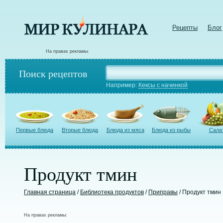
Рецепты
Блог
На правах рекламы:
Поиск рецептов
Например:
Кексы с начинкой
Первые блюда
Вторые блюда
Блюда из мяса
Блюда из рыбы
Сала
Продукт тмин
Главная страница
/
Библиотека продуктов
/
Приправы
/ Продукт тмин
На правах рекламы: