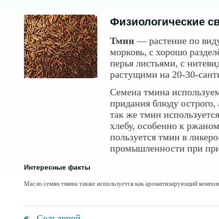
Физиологические с
Тмин
— растение по ви
морковь, с хорошо разде
перья листьями, с нитев
растущими на 20-30-сант
Семена тмина используем
придания блюду острого, 
так же т
мин используется
хлебу, особенно к ржано
пользуется тмин в ликер
промышленности при пр
Интересные факты
Масло семян тмина также используется как ароматизирующий компоне
Сельдерей