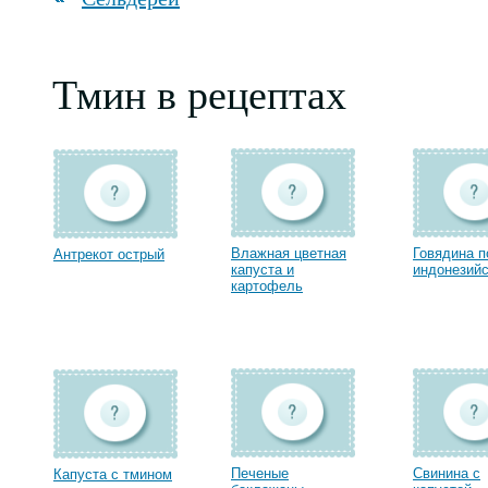
Тмин в рецептах
Влажная цветная
Говядина п
Антрекот острый
капуста и
индонезий
картофель
Печеные
Свинина с
Капуста с тмином