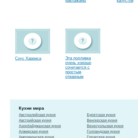
баклажаны
капустой
Эта подливка
Соус Харриса
очень хорошо
сочетается с
простым
отварным
Кухни мира
Австралийская кухня
Бурятская кухня
Австрийская кухня
Венгерская кухня
Азербайджанская кухня
Венесуэльская кухня
Алжирская кухня
Голландская кухня
Американская кухня
Греческая кухня