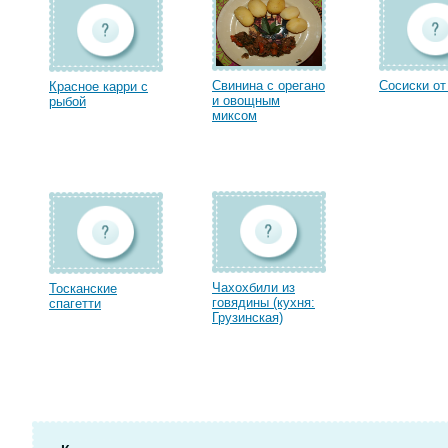
Свинина с орегано
Сосиски от
Красное карри с
и овощным
рыбой
миксом
Чахохбили из
Тосканские
говядины (кухня:
спагетти
Грузинская)