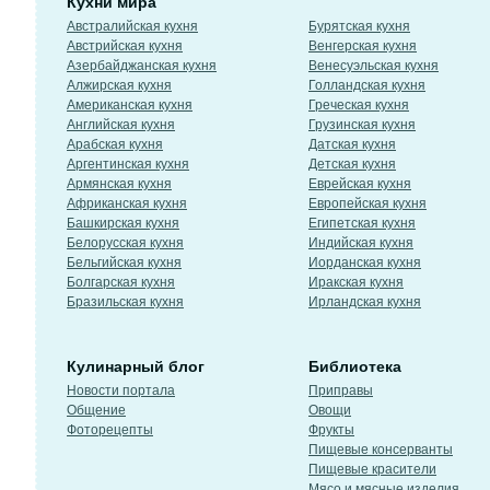
Кухни мира
Австралийская кухня
Бурятская кухня
Австрийская кухня
Венгерская кухня
Азербайджанская кухня
Венесуэльская кухня
Алжирская кухня
Голландская кухня
Американская кухня
Греческая кухня
Английская кухня
Грузинская кухня
Арабская кухня
Датская кухня
Аргентинская кухня
Детская кухня
Армянская кухня
Еврейская кухня
Африканская кухня
Европейская кухня
Башкирская кухня
Египетская кухня
Белорусская кухня
Индийская кухня
Бельгийская кухня
Иорданская кухня
Болгарская кухня
Иракская кухня
Бразильская кухня
Ирландская кухня
Кулинарный блог
Библиотека
Новости портала
Приправы
Общение
Овощи
Фоторецепты
Фрукты
Пищевые консерванты
Пищевые красители
Мясо и мясные изделия