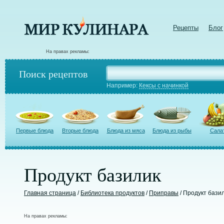
Рецепты
Блог
На правах рекламы:
Поиск рецептов
Например:
Кексы с начинкой
Первые блюда
Вторые блюда
Блюда из мяса
Блюда из рыбы
Сала
Продукт базилик
Главная страница
/
Библиотека продуктов
/
Приправы
/ Продукт бази
На правах рекламы: